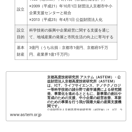
※2009（平成21）年10月1日 財団法人京都市中小
設立
企業支援センターと統合
※2013（平成25）年4月1日 公益財団法人化
設立
科学技術の振興や企業経営に関する支援を通じ
目的
て、地域産業の発展と市民生活の向上に寄与する
基本
3億円（うち出捐：京都市1億円、京都府5千万
財産
円、産業界1億1千万円）
京都高度技術研究所 アステム（ASTEM） - 公
益財団法人京都高度技術研究所（ASTEM）
は、ICT、ライフサイエンス、ナノテクノロジ
ー等科学技術の諸分野で産学連携による研究開
発、事業化を進めるとともに、新事業の創出や
育成のための支援、中小企業の経営改善、革新
のための事業を行う我が国最大級の産業支援機
関です。
公益財団法人京都高度技術研究所（ASTEM）は、ICT、ラ
イフサイエンス、ナノテクノロジー等科学技術の諸分野
www.astem.or.jp
で産学連携による研究開発、事業化を進めるとともに、
新事業の創出や育成のための支援、中小企業の経営改
善、革新のための事業を行う我が国最...