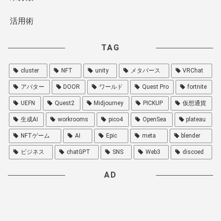
活用術
TAG
cluster
NFT
unity
メタバース
VRChat
アバター
DOOR
ワールド
Quest Pro
fortnite
UEFN
Quest2
Midjourney
PICKUP
仮想通貨
生成AI
workrooms
pico4
OpenSea
plateau
NFTゲーム
AI
Epic
meta
blender
ビジネス
chatGPT
SNS
Web3
discoed
AD