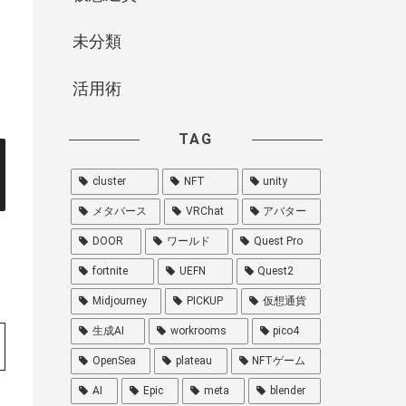
未分類
活用術
TAG
cluster
NFT
unity
メタバース
VRChat
アバター
DOOR
ワールド
Quest Pro
fortnite
UEFN
Quest2
Midjourney
PICKUP
仮想通貨
生成AI
workrooms
pico4
OpenSea
plateau
NFTゲーム
AI
Epic
meta
blender