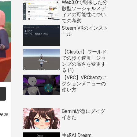
Web3.0で到来した分
散型ソーシャルメデ
ィアの可能性につい
ての考察
Steam VRのインスト
ール
【Cluster】ワールド
での歩く速度、ジャ
ンプの高さを変更す
る (1)
【VRC】VRChatのア
クションメニューの
使い方
Geminiが急にグイグ
09.09
イきた
生成AI Dream