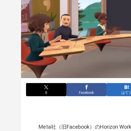
X
Facebook
はて
Meta社（旧Facebook）のHorizo