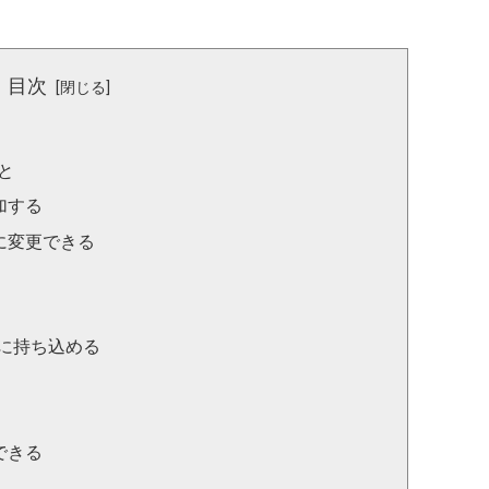
目次
こと
加する
に変更できる
に持ち込める
できる