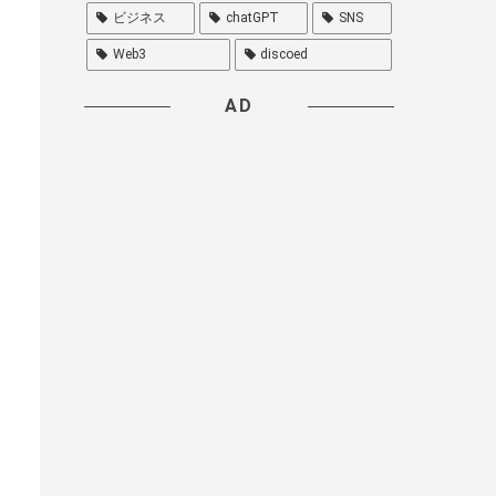
ビジネス
chatGPT
SNS
Web3
discoed
AD