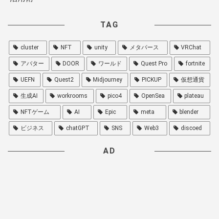
TAG
cluster
NFT
unity
メタバース
VRChat
アバター
DOOR
ワールド
Quest Pro
fortnite
UEFN
Quest2
Midjourney
PICKUP
仮想通貨
生成AI
workrooms
pico4
OpenSea
plateau
NFTゲーム
AI
Epic
meta
blender
ビジネス
chatGPT
SNS
Web3
discoed
AD