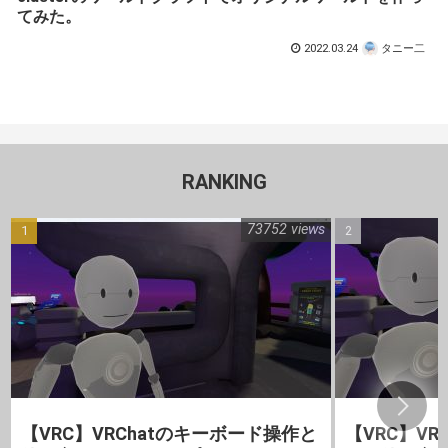
てみた。
2022.03.24
タニー二
RANKING
73752 views
【VRC】VRChatのキーボード操作と
【VRC】V