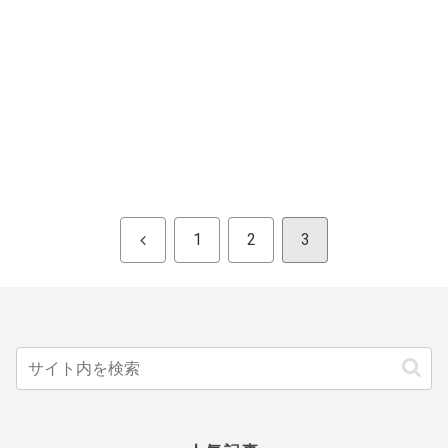
前
1
2
3
へ