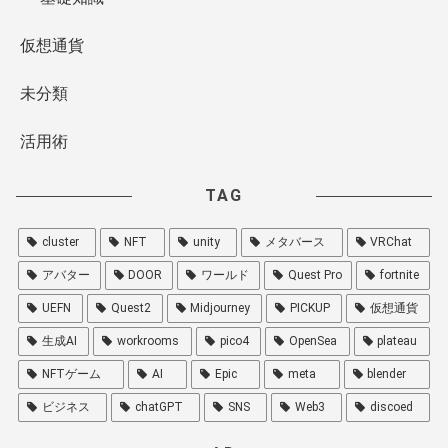
仮想通貨
未分類
活用術
TAG
cluster
NFT
unity
メタバース
VRChat
アバター
DOOR
ワールド
Quest Pro
fortnite
UEFN
Quest2
Midjourney
PICKUP
仮想通貨
生成AI
workrooms
pico4
OpenSea
plateau
NFTゲーム
AI
Epic
meta
blender
ビジネス
chatGPT
SNS
Web3
discoed