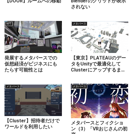
【DOOR】ルームへの移動
blenderのグリッドが表示
されない
NFT
メタバース
発展するメタバースでの
【東京】PLATEAUのデー
仮想経済がビジネスにも
タをUnityで最適化して
たらす可能性とは
Clusterにアップするま
で。
メタバース
メタバース
【Cluster】招待者だけで
メタバースとフィクショ
ワールドを利用したい
ン（3）「VRおじさんの初