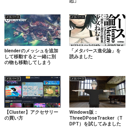
恋」
メタバース
メタバース
blenderのメッシュを追加
「メタバース進化論」を
して移動すると一緒に別
読みました
の物も移動してしまう
メタバース
メタバース
【Cluster】アクセサリー
Windows版：
の買い方
ThreeDPoseTracker（T
DPT）を試してみました